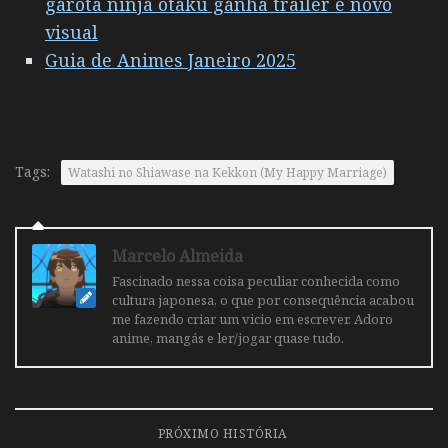
garota ninja otaku ganha trailer e novo
visual
Guia de Animes Janeiro 2025
Tags:
Watashi no Shiawase na Kekkon (My Happy Marriage)
Marcelo Almeida
Fascinado nessa coisa peculiar conhecida como
cultura japonesa, o que por consequência acabou
me fazendo criar um vicio em escrever. Adoro
anime, mangás e ler/jogar quase tudo.
PRÓXIMO HISTÓRIA