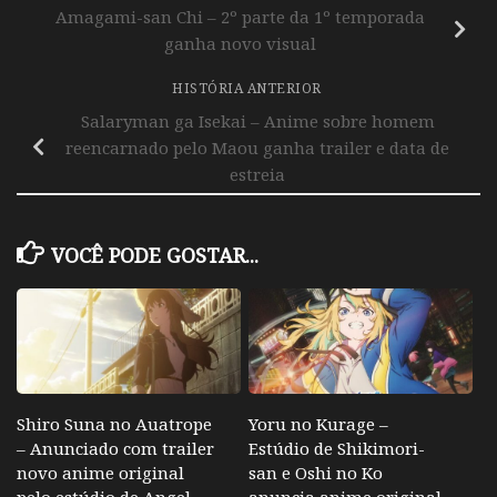
Amagami-san Chi – 2º parte da 1º temporada
ganha novo visual
HISTÓRIA ANTERIOR
Salaryman ga Isekai – Anime sobre homem
reencarnado pelo Maou ganha trailer e data de
estreia
VOCÊ PODE GOSTAR...
Shiro Suna no Auatrope
Yoru no Kurage –
– Anunciado com trailer
Estúdio de Shikimori-
novo anime original
san e Oshi no Ko
pelo estúdio de Angel
anuncia anime original