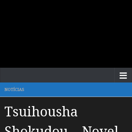
NOTÍCIAS
Tsuihousha
Shokudou – Novel