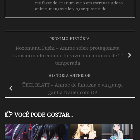
me fazendo criar um vicio em escrever. Adoro
anime, mangás e ler/jogar quase tudo.
PRÓXIMO HISTÓRIA
Nozomanu Fushi – Anime sobre protagonista
transformado em morto-vivo tem anuncio de 2º
temporada
HISTÓRIA ANTERIOR
ÜBEL BLATT – Anime de fantasia e vingança
ganha trailer com OP
VOCÊ PODE GOSTAR...