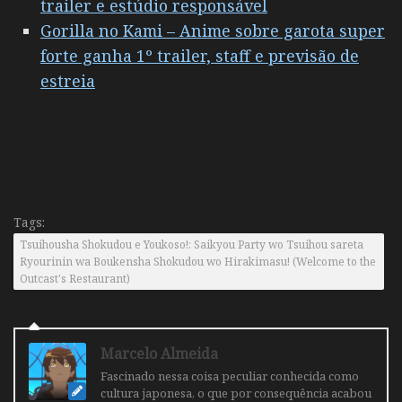
trailer e estúdio responsável
Gorilla no Kami – Anime sobre garota super
forte ganha 1º trailer, staff e previsão de
estreia
Tags:
Tsuihousha Shokudou e Youkoso!: Saikyou Party wo Tsuihou sareta
Ryourinin wa Boukensha Shokudou wo Hirakimasu! (Welcome to the
Outcast's Restaurant)
Marcelo Almeida
Fascinado nessa coisa peculiar conhecida como
cultura japonesa, o que por consequência acabou