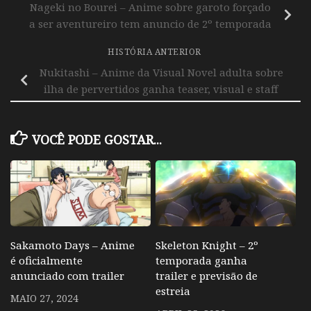
Nageki no Bourei – Anime sobre garoto forçado
a ser aventureiro tem anuncio de 2º temporada
HISTÓRIA ANTERIOR
Nukitashi – Anime da Visual Novel adulta sobre
ilha de pervertidos ganha teaser, visual e staff
VOCÊ PODE GOSTAR...
Sakamoto Days – Anime
Skeleton Knight – 2º
é oficialmente
temporada ganha
anunciado com trailer
trailer e previsão de
estreia
MAIO 27, 2024