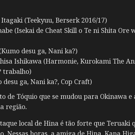
Itagaki (Teekyuu, Berserk 2016/17)
be (Isekai de Cheat Skill o Te ni Shita Ore 
(Kumo desu ga, Nani ka?)
isa Ishikawa (Harmonie, Kurokami The Ani
 trabalho)
desu ga, Nani ka?, Cop Craft)
o de Tóquio que se mudou para Okinawa e 
a região.
taque local de Hina é tão forte que Teruaki
do. Nessas horas, a amiga de Hina, Kana Hig