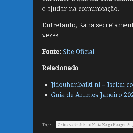
e ajudar na comunicação.
Entretanto, Kana secretamente
vezes.
Fonte:
Site Oficial
Relacionado
Jidouhanbaiki ni – Isekai
Guia de Animes Janeiro 20
Tags:
Okinawa de Suki ni Natta Ko ga Hougen Sugite