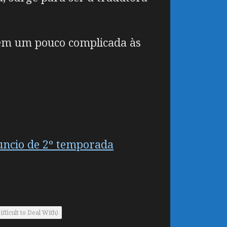
arem um pouco complicada às
uncio de 2º temporada
fficult to Deal With)