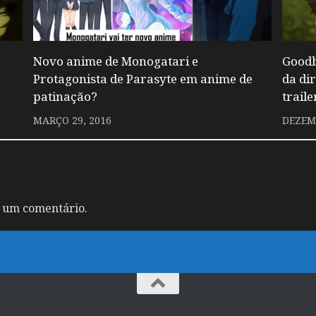
Novo anime de Monogatari e
Goodb
Protagonista de Parasyte em anime de
da di
patinação?
trail
MARÇO 29, 2016
DEZEMB
 um comentário.