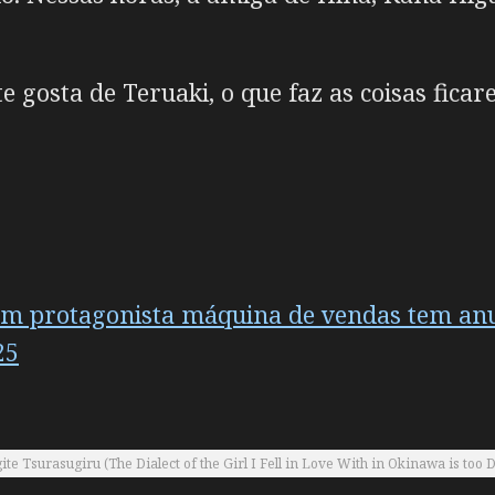
 gosta de Teruaki, o que faz as coisas fic
 com protagonista máquina de vendas tem an
25
 Tsurasugiru (The Dialect of the Girl I Fell in Love With in Okinawa is too Di