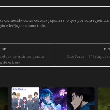
iar conhecida como cultura japonesa, o que por consequência
ás e ler/jogar quase tudo.
RIOR
PRÓ
iretora de Animes ganha
Fire Force – 3º temporad
a de estreia