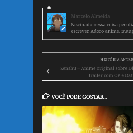
Marcelo Almeida
Fascinado nessa coisa pecul
escrever. Adoro anime, mang
HISTÓRIA ANTE
Zenshu – Anime original sobre D
trailer com OP e Dat
VOCÊ PODE GOSTAR...