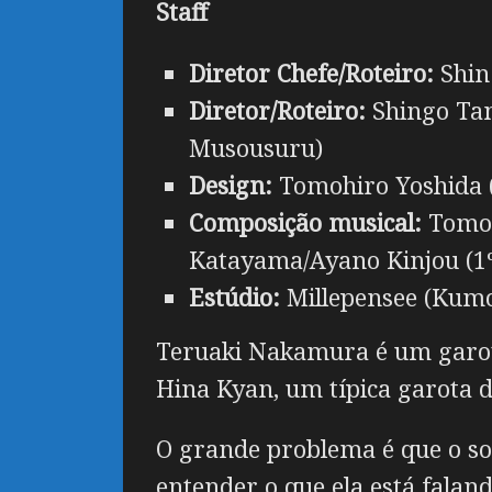
Staff
Diretor Chefe/Roteiro:
Shin 
Diretor/Roteiro:
Shingo Tana
Musousuru)
Design:
Tomohiro Yoshida 
Composição musical:
Tomoh
Katayama/Ayano Kinjou (1º
Estúdio:
Millepensee (Kumo 
Teruaki Nakamura é um garot
Hina Kyan, um típica garota d
O grande problema é que o so
entender o que ela está falan