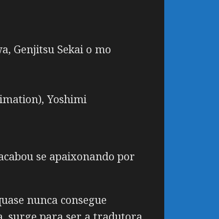
wa, Genjitsu Sekai o mo
mation), Yoshimi
acabou se apaixonando por
 quase nunca consegue
a, surge para ser a tradutora