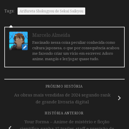
Tags:
Arifureta Shokugyou de Sekai Saikyou
Marcelo Almeida
Fascinado nessa coisa peculiar conhecida como
cultura japonesa, o que por consequência acabou
me fazendo criar um vicio em escrever. Adoro
anime, mangás e ler/jogar quase tudo.
PRÓXIMO HISTÓRIA
As obras mais vendidas de 2024 segundo rank
de grande livraria digital
HISTÓRIA ANTERIOR
Your Forma – Anime de mistério e ficção
científica ganha 1º trailer, staff e previsão de