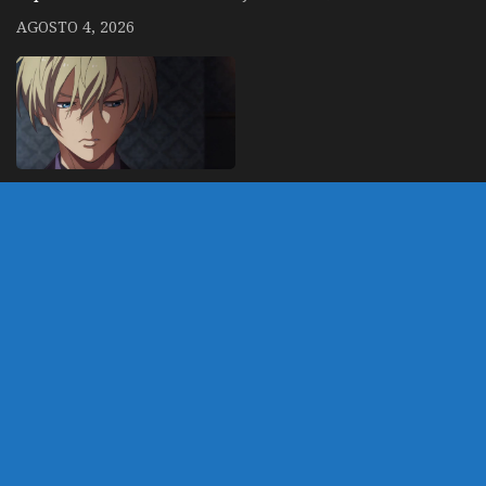
AGOSTO 4, 2026
High Card – 2º
temporada ganha
trailer com OP
DEZEMBRO 25, 2023
DEIXE UM COMENTÁRIO
Você precisa fazer o
login
para publicar um
comentário.