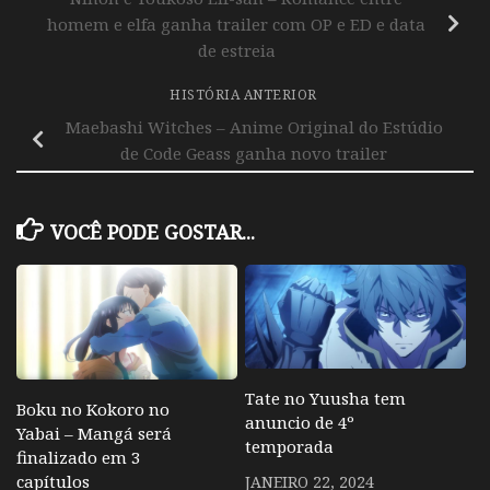
homem e elfa ganha trailer com OP e ED e data
de estreia
HISTÓRIA ANTERIOR
Maebashi Witches – Anime Original do Estúdio
de Code Geass ganha novo trailer
VOCÊ PODE GOSTAR...
Tate no Yuusha tem
Boku no Kokoro no
anuncio de 4º
Yabai – Mangá será
temporada
finalizado em 3
capítulos
JANEIRO 22, 2024