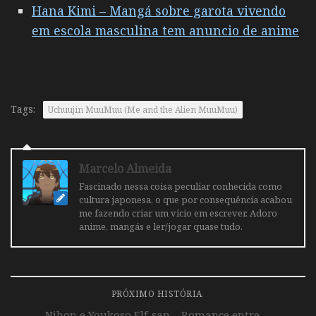
Hana Kimi – Mangá sobre garota vivendo
em escola masculina tem anuncio de anime
Tags:
Uchuujin MuuMuu (Me and the Alien MuuMuu)
Marcelo Almeida
Fascinado nessa coisa peculiar conhecida como
cultura japonesa, o que por consequência acabou
me fazendo criar um vicio em escrever. Adoro
anime, mangás e ler/jogar quase tudo.
PRÓXIMO HISTÓRIA
Nihon e Youkoso Elf-san – Romance entre