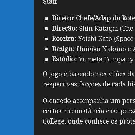
Staff
Diretor Chefe/Adap do Rote
Direção:
Shin Katagai (The
Roteiro:
Yoichi Kato (Space 
Design:
Hanaka Nakano e A
Estúdio:
Yumeta Company (S
O jogo é baseado nos vilões 
respectivas facções de cada h
O enredo acompanha um perso
certas circunstância esse pe
College, onde conhece os pro