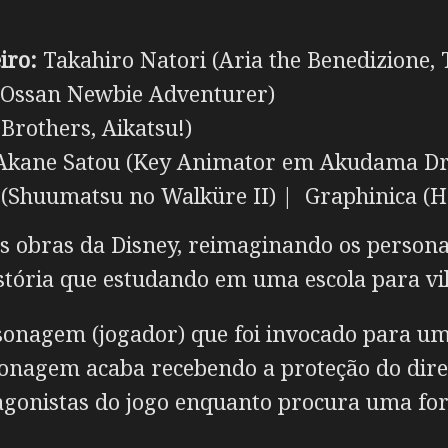
iro:
Takahiro Natori (Aria the Benedizion
 Ossan Newbie Adventurer)
Brothers, Aikatsu!)
kane Satou (Key Animator em Akudama Dr
huumatsu no Walküre II) | Graphinica (Hel
das obras da Disney, reimaginando os perso
istória que estudando em uma escola para vil
nagem (jogador) que foi invocado para u
rsonagem acaba recebendo a proteção do dire
tagonistas do jogo enquanto procura uma for