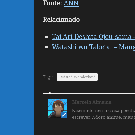
Fonte:
ANN
Relacionado
Tai Ari Deshita Ojоu-sama 
Watashi wo Tabetai – Man
Tags:
Twisted-Wonderland
Marcelo Almeida
Fascinado nessa coisa pecul
escrever. Adoro anime, mang