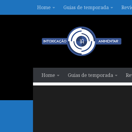
Home
Guias de temporada
Revi
Skip to content
Home
Guias de temporada
Re