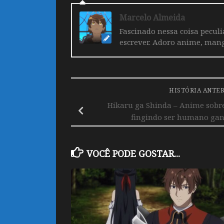
Marcelo Almeida
Fascinado nessa coisa pecul
escrever. Adoro anime, mang
HISTÓRIA ANTE
Hikaru ga Shinda – Anime sobre
fingindo ser humano ganh
VOCÊ PODE GOSTAR...