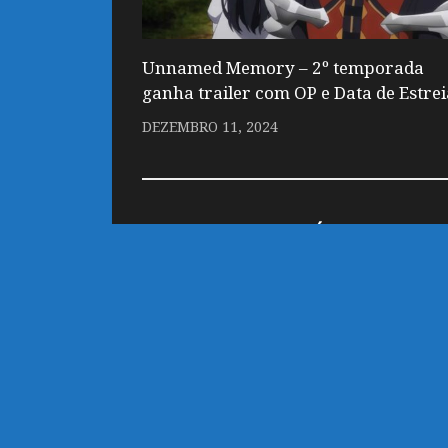
Unnamed Memory – 2º temporada
ganha trailer com OP e Data de Estrei
DEZEMBRO 11, 2024
DEIXE UM COMENTÁRIO
Você precisa fazer o
login
para publicar
customizado por Marco
Powered by
- Designed with
Hueman Pro