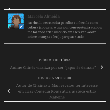
Marcelo Almeida
Fascinado nessa coisa peculiar conhecida como
cultura japonesa, o que por consequência acabou
me fazendo criar um vicio em escrever. Adoro
anime, mangás e ler/jogar quase tudo.
PRÓXIMO HISTÓRIA
Anime Chinês viraliza por ser “japonês demais”
HISTÓRIA ANTERIOR
Autor de Chainsaw Man revelou ter interesse
em criar Comédia Romântica maluca estilo
Makeine