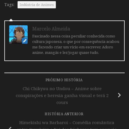
Tags:
Indústria de Animes
Marcelo Almeida
Fascinado nessa coisa peculiar conhecida como
cultura japonesa, o que por consequência acabou
me fazendo criar um vicio em escrever. Adoro
anime, mangás e ler/jogar quase tudo.
PRÓXIMO HISTÓRIA
Chi Chikyuu no Undou – Anime sobre
conspirações e heresia ganha visual e terá 2
cours
HISTÓRIA ANTERIOR
Himekishi wa Barbaroi – Comédia romântica