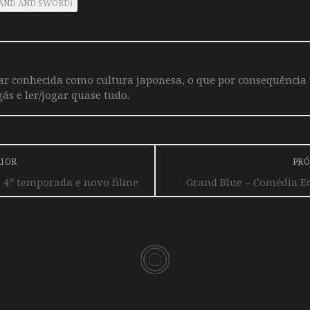
 WAND AND SWORD)
iar conhecida como cultura japonesa, o que por consequência
ás e ler/jogar quase tudo.
RIOR
PRÓ
e 4º temporada e novo filme
Grand Blue – Comédia E