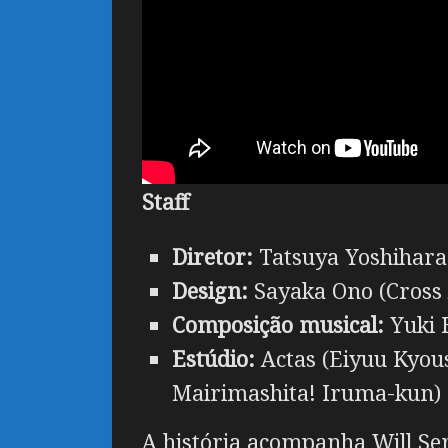
Staff
Diretor:
Tatsuya Yoshihara
Design:
Sayaka Ono (Cross 
Composição musical:
Yuki 
Estúdio:
Actas (Eiyuu Kyous
Mairimashita! Iruma-kun)
A história acompanha Will Se