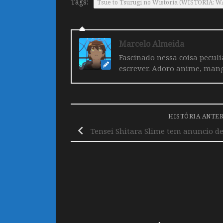
Tags:
Tsue to Tsurugi no Wistoria (WISTORIA:
Marcelo Almeida
Fascinado nessa coisa pecul
escrever. Adoro anime, mang
HISTÓRIA ANTE
Tensei Shitara Slime tem anuncio d