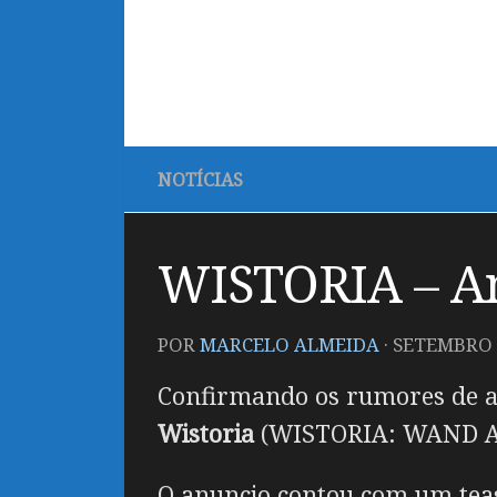
NOTÍCIAS
WISTORIA – An
POR
MARCELO ALMEIDA
·
SETEMBRO 2
Confirmando os rumores de al
Wistoria
(
WISTORIA: WAND 
O anuncio contou com um teas