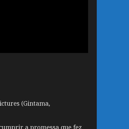
ictures (Gintama,
cumprir a promessa que fez