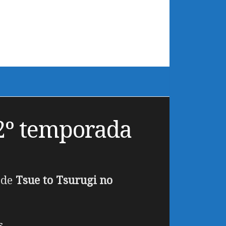
2º temporada
 de
Tsue to Tsurugi no
s.