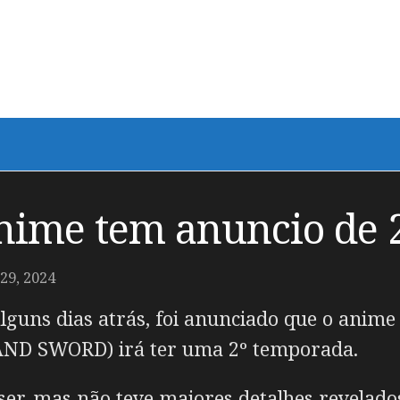
ime tem anuncio de 
9, 2024
guns dias atrás, foi anunciado que o anime
AND SWORD
) irá ter uma 2º temporada.
er, mas não teve maiores detalhes revelado