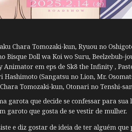
Jaku Chara Tomozaki-kun, Ryuou no Oshigot
no Bisque Doll wa Koi wo Suru, Beelzebub-
 Animator em eps de Sk8 the Infinity , Pas
i Hashimoto (Sangatsu no Lion, Mr. Osomat
u Chara Tomozaki-kun, Otonari no Tenshi-sa
a garota que decide se confessar para sua 
m garoto que gosta de se vestir de mulher.
ste e diz gostar de ideia de ter alguém que 