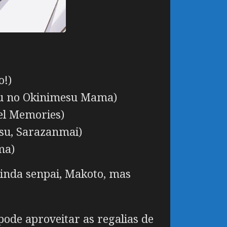
o!)
jou no Okinimesu Mama)
tel Memories)
su, Sarazanmai)
ma)
linda senpai, Makoto, mas
pode aproveitar as regalias de