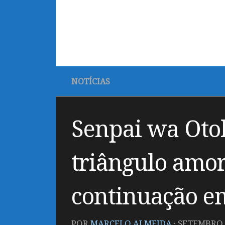
NOTÍCIAS
Senpai wa Oto
triângulo amor
continuação e
POR
MARCELO ALMEIDA
·
SETEMBRO 2