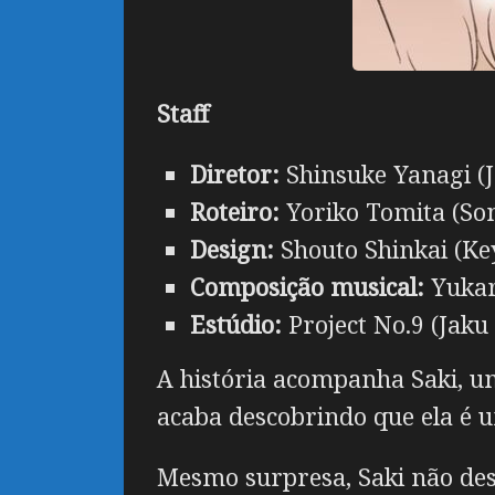
Staff
Diretor:
Shinsuke Yanagi (
Roteiro:
Yoriko Tomita (So
Design:
Shouto Shinkai (Key
Composição musical:
Yukar
Estúdio:
Project No.9 (Jak
A história acompanha Saki, um
acaba descobrindo que ela é u
Mesmo surpresa, Saki não desi