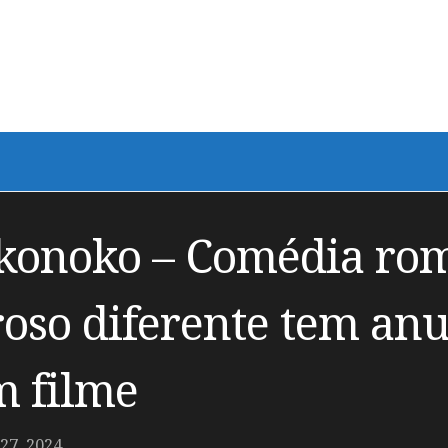
konoko – Comédia rom
oso diferente tem anu
m filme
7, 2024