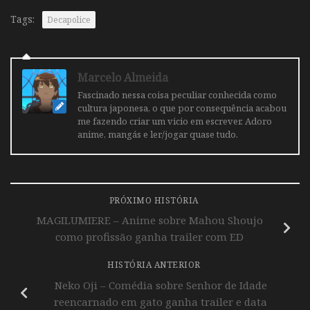
Tags:
Decapolice
Marcelo Almeida
Fascinado nessa coisa peculiar conhecida como
cultura japonesa, o que por consequência acabou
me fazendo criar um vicio em escrever. Adoro
anime, mangás e ler/jogar quase tudo.
PRÓXIMO HISTÓRIA
MAGILUMIERE – Anime sobre Mahou Shoujo
como profissão ganha trailer com ED
HISTÓRIA ANTERIOR
Neko Oji – Comédia sobre Senhor de Idade
reencarnado em gato ganha trailer e data