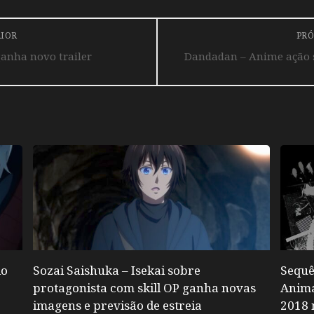
RIOR
PRÓ
anha novo trailer
Dandadan – Anime ação 
do
Sozai Saishuka – Isekai sobre
Sequê
protagonista com skill OP ganha novas
Anima
imagens e previsão de estreia
2018 