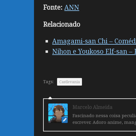
Fonte:
ANN
Relacionado
Amagami-san Chi – Comédia
Nihon e Youkoso Elf-san – 
Tags:
Castlevania
Marcelo Almeida
Fascinado nessa coisa pecul
escrever. Adoro anime, mang