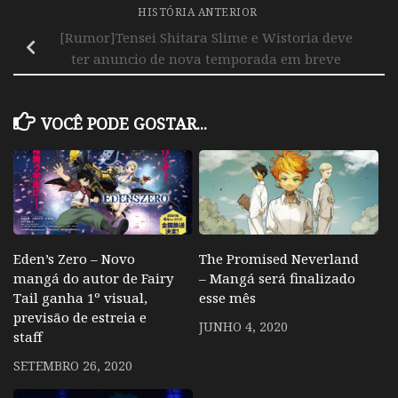
HISTÓRIA ANTERIOR
[Rumor]Tensei Shitara Slime e Wistoria deve
ter anuncio de nova temporada em breve
VOCÊ PODE GOSTAR...
Eden’s Zero – Novo
The Promised Neverland
mangá do autor de Fairy
– Mangá será finalizado
Tail ganha 1º visual,
esse mês
previsão de estreia e
JUNHO 4, 2020
staff
SETEMBRO 26, 2020