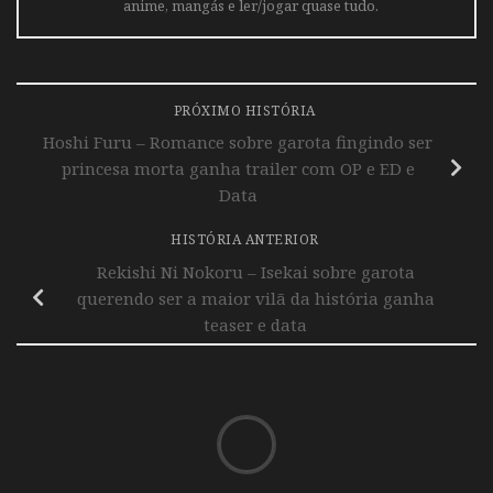
anime, mangás e ler/jogar quase tudo.
PRÓXIMO HISTÓRIA
Hoshi Furu – Romance sobre garota fingindo ser
princesa morta ganha trailer com OP e ED e
Data
HISTÓRIA ANTERIOR
Rekishi Ni Nokoru – Isekai sobre garota
querendo ser a maior vilã da história ganha
teaser e data