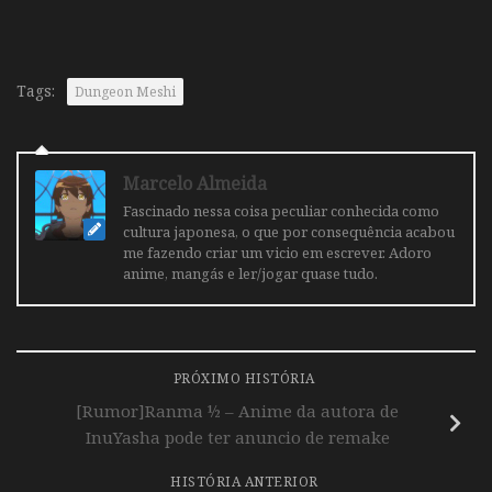
Tags:
Dungeon Meshi
Marcelo Almeida
Fascinado nessa coisa peculiar conhecida como
cultura japonesa, o que por consequência acabou
me fazendo criar um vicio em escrever. Adoro
anime, mangás e ler/jogar quase tudo.
PRÓXIMO HISTÓRIA
[Rumor]Ranma ½ – Anime da autora de
InuYasha pode ter anuncio de remake
HISTÓRIA ANTERIOR