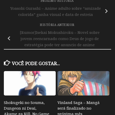
PRÓXIMO HISTÓRIA
Yoasobi Gurashi – Anime adulto sobre “amizade
colorida” ganha visual e data de estreia
HISTÓRIA ANTERIOR
[Rumor]Isekai Mokushiroku – Novel sobre
jovem reencarnado como Deus de jogo de
estratégia pode ter anuncio de anime
VOCÊ PODE GOSTAR...
Shokugeki no Souma,
Vinland Saga – Mangá
Dungeon ni Deai,
será finalizado no
Akame ga Kill, No Game
próxima mês