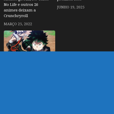
No Life e outros 26
JUNHO 19, 2025
animes deixam a
Crunchryroll
MARÇO 25, 2022
Boku no Hero Academia:
Heroes Rising e outros 5
filmes serão lançados no
Brasil em 2020
DEZEMBRO 8, 2019
DEIXE UM COMENTÁRIO