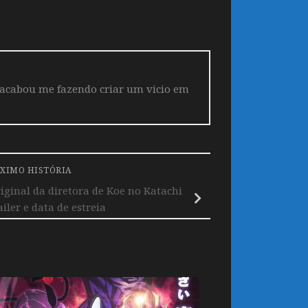
 acabou me fazendo criar um vicio em
XIMO HISTÓRIA
iginal da diretora de Koe no Katachi
iler e data de estreia