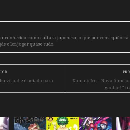
iar conhecida como cultura japonesa, o que por consequência
ás e ler/jogar quase tudo.
RIOR
PRÓ
a visual e é adiado para
Kimi no Iro – Novo filme or
ganha 1º tra