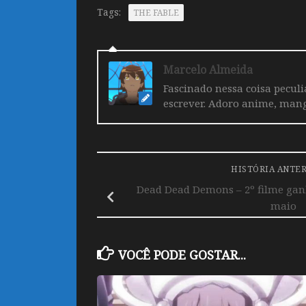
Tags:
THE FABLE
Marcelo Almeida
Fascinado nessa coisa pecul
escrever. Adoro anime, mang
HISTÓRIA ANTE
Dead Dead Demons – 2º filme ganh
maio
VOCÊ PODE GOSTAR...