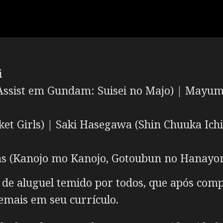
i
Assist em Gundam: Suisei no Majo) |
Mayumi
et Girls) |
Saki Hasegawa
(Shin Chuuka Ich
ns
(Kanojo mo Kanojo, Gotoubun no Hanayo
 de aluguel temido por todos, que após comp
mais em seu currículo.