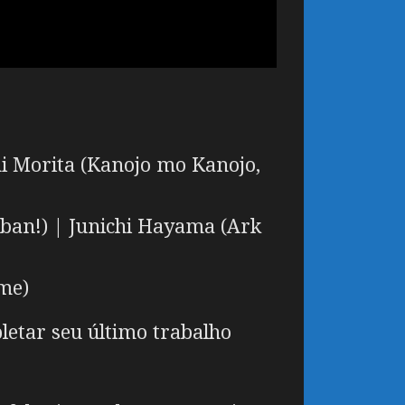
 Morita
(Kanojo mo Kanojo,
iban!) |
Junichi Hayama
(Ark
me)
letar seu último trabalho