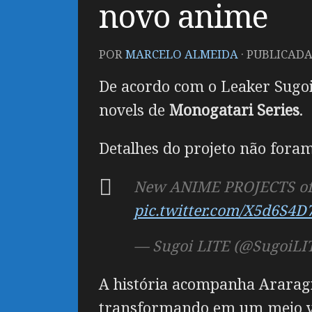
novo anime
POR
MARCELO ALMEIDA
· PUBLICAD
De acordo com o Leaker Sugoi
novels de
Monogatari Series
.
Detalhes do projeto não foram 
New ANIME PROJECTS of N
pic.twitter.com/X5d6S4
— Sugoi LITE (@SugoiLI
A história acompanha Araragi
transformando em um meio v