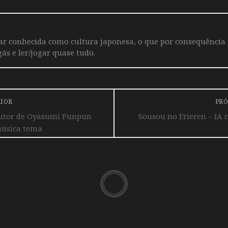
iar conhecida como cultura japonesa, o que por consequência
ás e ler/jogar quase tudo.
RIOR
PRÓ
utor de Oyasumi Punpun
Sousou no Frieren – IA c
música tema