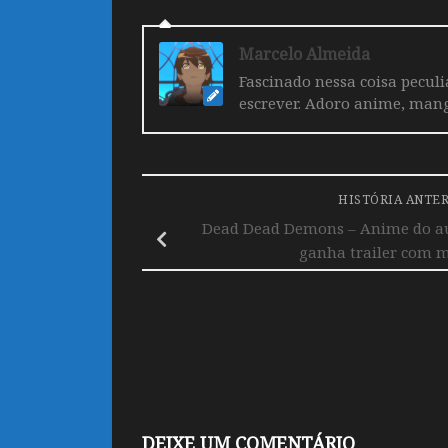
Marcelo Almeida
Fascinado nessa coisa pecul
escrever. Adoro anime, mang
HISTÓRIA ANTE
Dead Dead Demons – Anime do a
ganha trailer com 
DEIXE UM COMENTÁRIO