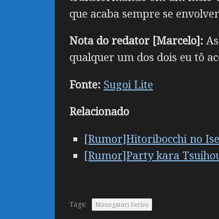
que acaba sempre se envolven
Nota do redator [Marcelo]:
As
qualquer um dos dois eu tô a
Fonte:
Sugoi Lite
Relacionado
[Rumor]Hitoribocchi no Ise
[Rumor]Party kara Tsuihou
Tags:
Monogatari Series