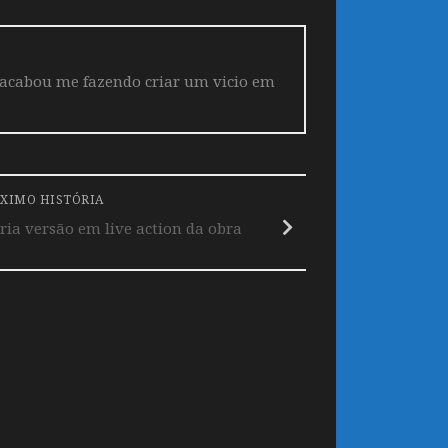
 acabou me fazendo criar um vicio em
XIMO HISTÓRIA
ria versão em live action da obra