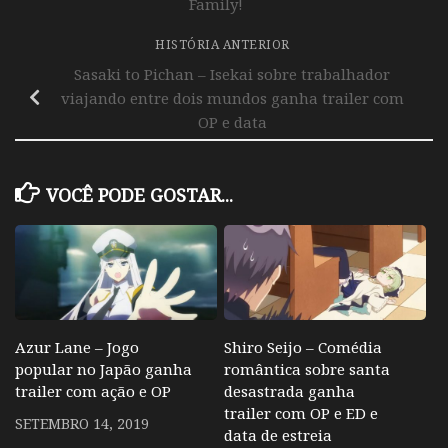
Family!
HISTÓRIA ANTERIOR
Sasaki to Pichan – Isekai sobre trabalhador
viajando entre dois mundos ganha trailer com
OP e data
VOCÊ PODE GOSTAR...
Azur Lane – Jogo
Shiro Seijo – Comédia
popular no Japão ganha
romântica sobre santa
trailer com ação e OP
desastrada ganha
trailer com OP e ED e
SETEMBRO 14, 2019
data de estreia