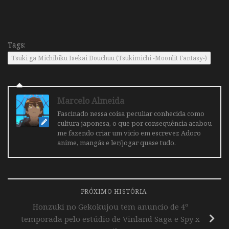
Tags:
Tsuki ga Michibiku Isekai Douchuu (Tsukimichi -Moonlit Fantasy-)
Marcelo Almeida
Fascinado nessa coisa peculiar conhecida como
cultura japonesa, o que por consequência acabou
me fazendo criar um vicio em escrever. Adoro
anime, mangás e ler/jogar quase tudo.
PRÓXIMO HISTÓRIA
Honzuki no Gekokujou tem anuncio de 4º
temporada pelo estúdio de Vinland Saga e Spy x