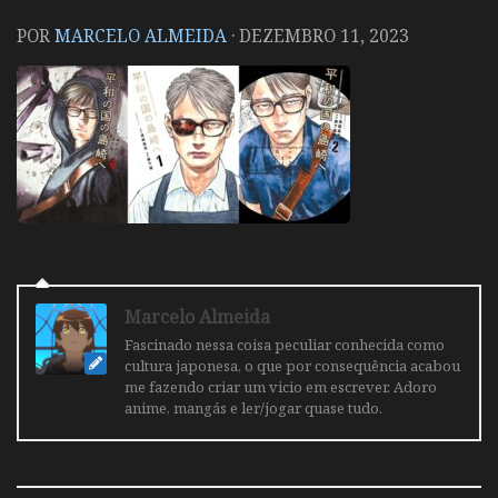
POR
MARCELO ALMEIDA
·
DEZEMBRO 11, 2023
Marcelo Almeida
Fascinado nessa coisa peculiar conhecida como
cultura japonesa, o que por consequência acabou
me fazendo criar um vicio em escrever. Adoro
anime, mangás e ler/jogar quase tudo.