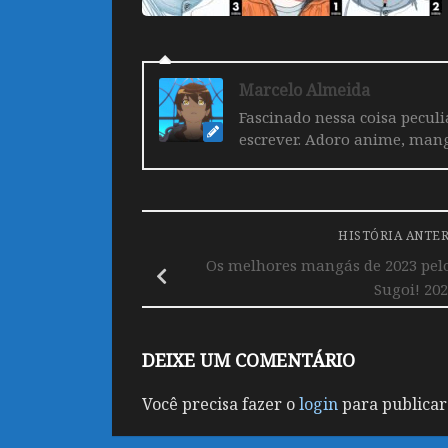
Marcelo Almeida
Fascinado nessa coisa pecul
escrever. Adoro anime, mang
HISTÓRIA ANTE
Os melhores mangás de 2023 pelo
Sugoi! 20
DEIXE UM COMENTÁRIO
Você precisa fazer o
login
para publicar