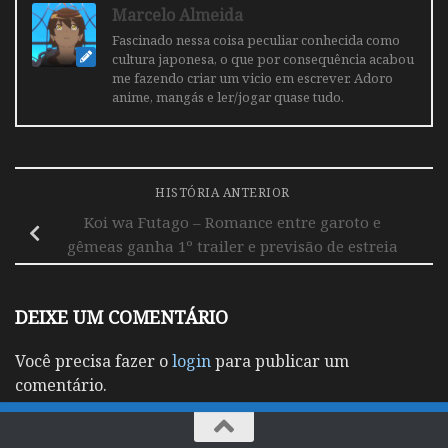
Marcelo Almeida
Fascinado nessa coisa peculiar conhecida como
cultura japonesa, o que por consequência acabou
me fazendo criar um vicio em escrever. Adoro
anime, mangás e ler/jogar quase tudo.
HISTÓRIA ANTERIOR
Koi wa Futago – Romance entre garoto e
gêmeas ganha 1º trailer e previsão de estreia
DEIXE UM COMENTÁRIO
Você precisa fazer o
login
para publicar um
comentário.