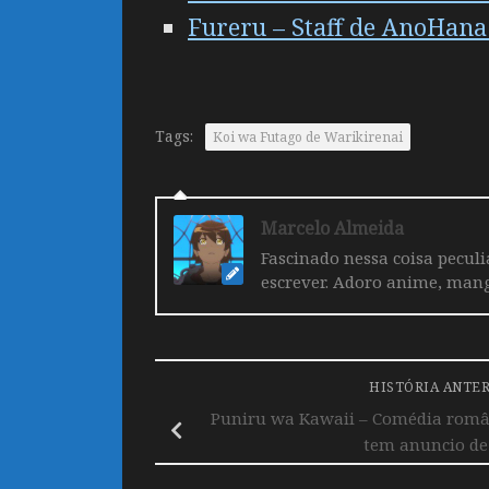
Fureru – Staff de AnoHana
Tags:
Koi wa Futago de Warikirenai
Marcelo Almeida
Fascinado nessa coisa pecul
escrever. Adoro anime, mang
HISTÓRIA ANTE
Puniru wa Kawaii – Comédia român
tem anuncio de