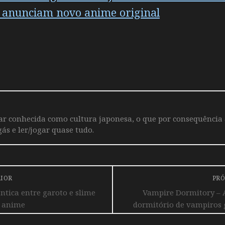
 anunciam novo anime original
iar conhecida como cultura japonesa, o que por consequência
ás e ler/jogar quase tudo.
RIOR
PRÓ
tica entre garoto e slime
Vampire Dormitory – 
 anime
dormitório de vampiros g