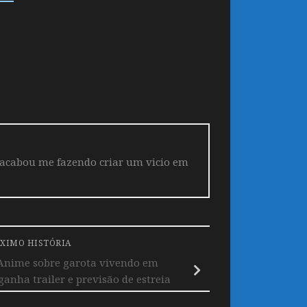
 acabou me fazendo criar um vicio em
XIMO HISTÓRIA
Anime sobre garota vivendo em
anha trailer e previsão de estreia