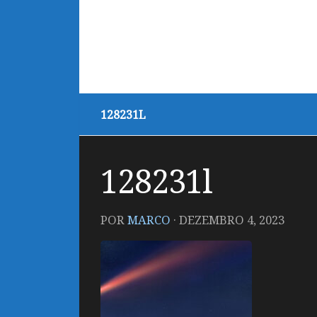
128231L
128231l
POR
MARCO
·
DEZEMBRO 4, 2023