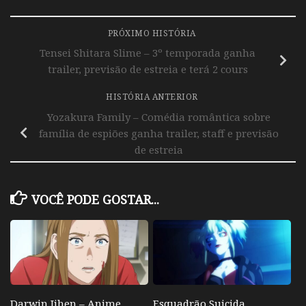
PRÓXIMO HISTÓRIA
Tensei Shitara Slime – 3º temporada ganha
trailer, previsão de estreia e terá 2 cours
HISTÓRIA ANTERIOR
Yozakura Family – Comédia romântica sobre
família de espiões ganha trailer, staff e previsão
de estreia
VOCÊ PODE GOSTAR...
Darwin Jihen – Anime
Esquadrão Suicida