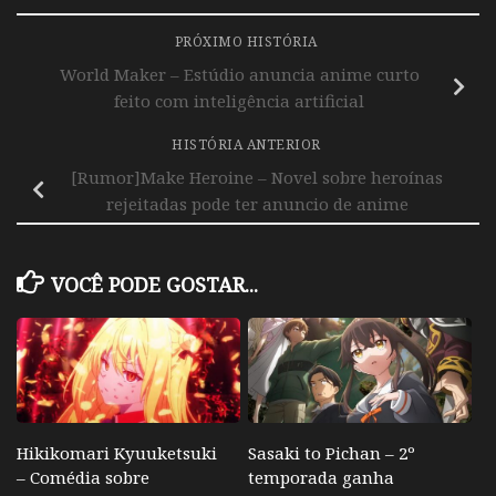
PRÓXIMO HISTÓRIA
World Maker – Estúdio anuncia anime curto
feito com inteligência artificial
HISTÓRIA ANTERIOR
[Rumor]Make Heroine – Novel sobre heroínas
rejeitadas pode ter anuncio de anime
VOCÊ PODE GOSTAR...
Hikikomari Kyuuketsuki
Sasaki to Pichan – 2º
– Comédia sobre
temporada ganha