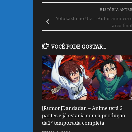
HISTÓRIA ANTE
Yofukashi no Uta – Autor anuncia
arco fina
VOCÊ PODE GOSTAR...
[Rumor]Dandadan – Anime terá 2
partes e já estaria com a produção
da1º temporada completa