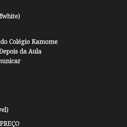
fwhite)
s do Colégio Kamome
Depois da Aula
municar
el)
 PREÇO