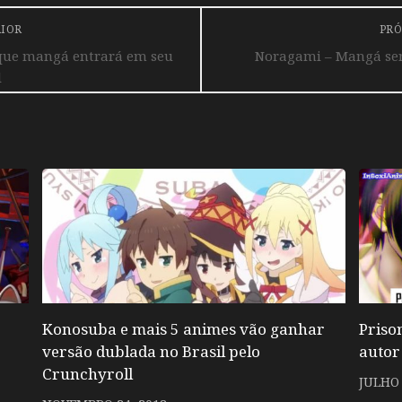
RIOR
PRÓ
 que mangá entrará em seu
Noragami – Mangá será
l
Konosuba e mais 5 animes vão ganhar
Priso
versão dublada no Brasil pelo
autor
Crunchyroll
JULHO 