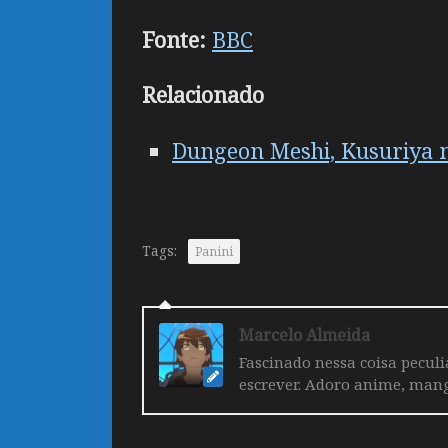
Fonte:
BBC
Relacionado
Dungeon Meshi, Kusuriya no
Tags:
Panini
Marcelo Almeida
Fascinado nessa coisa pecul
escrever. Adoro anime, mang