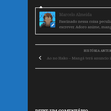
Marcelo Almeida
Fascinado nessa coisa pecul
escrever. Adoro anime, mang
HISTÓRIA ANTE
Ao no Hako – Mangá terá anuncio 