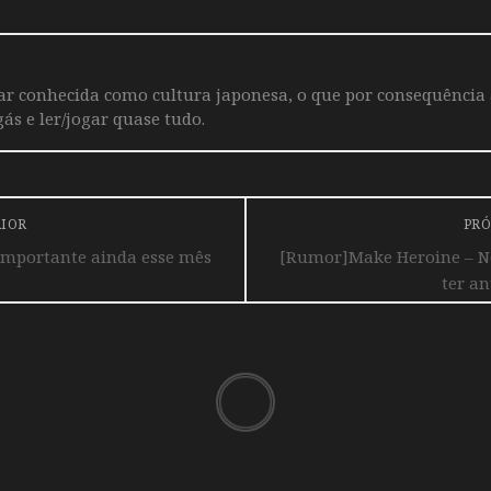
iar conhecida como cultura japonesa, o que por consequência
ás e ler/jogar quase tudo.
RIOR
PRÓ
importante ainda esse mês
[Rumor]Make Heroine – No
ter a