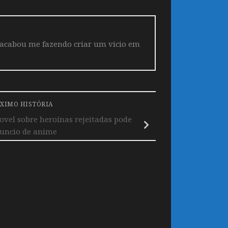
 acabou me fazendo criar um vicio em
XIMO HISTÓRIA
vel sobre heroínas rejeitadas pode
nuncio de anime