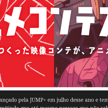
lançado pela JUMP+ em julho desse ano e tem 
rmitindo que até mesmo pessoas que não s