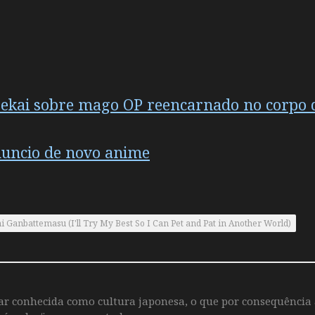
sekai sobre mago OP reencarnado no corpo d
anuncio de novo anime
anbattemasu (I'll Try My Best So I Can Pet and Pat in Another World)
iar conhecida como cultura japonesa, o que por consequência