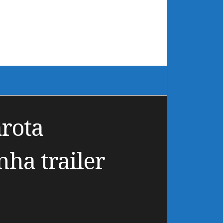
arota
ha trailer