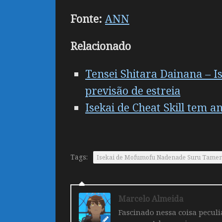
Fonte:
ANN
Relacionado
Tensei Shitara Dainana – I
previsão de estreia
Isekai de Cheat Skill tem 
Tags:
Isekai de Mofumofu Nadenade Suru Tameni G
Marcelo Almeida
Fascinado nessa coisa pecul