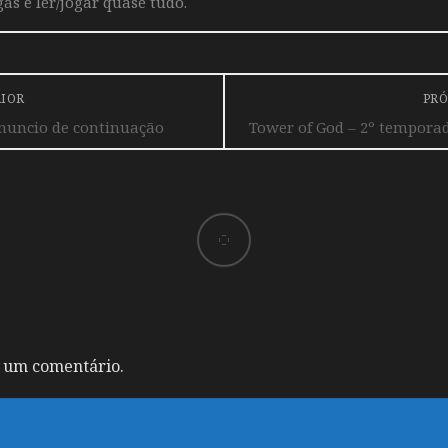
ás e ler/jogar quase tudo.
RIOR
PRÓ
nuncio de continuação
Tower of God – 2º temporad
 um comentário.