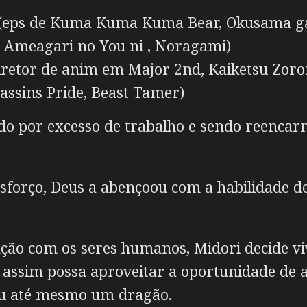
 (eps de Kuma Kuma Kuma Bear, Okusama ga 
 Ameagari no You ni , Noragami)
retor de anim em Major 2nd, Kaiketsu Zoror
ssins Pride, Beast Tamer)
do por excesso de trabalho e sendo reenc
forço, Deus a abençoou com a habilidade d
ção com os seres humanos, Midori decide vi
 assim possa aproveitar a oportunidade de ap
 ou até mesmo um dragão.