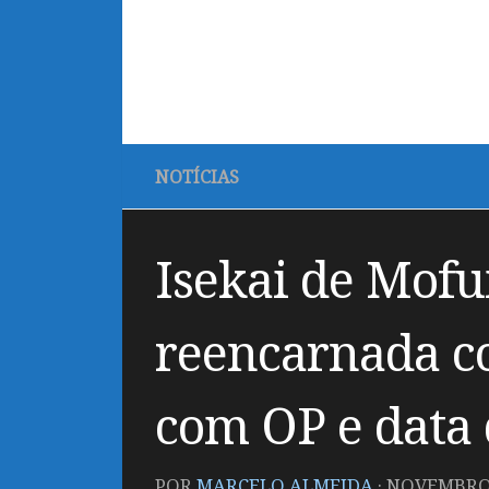
NOTÍCIAS
Isekai de Mofu
reencarnada co
com OP e data 
POR
MARCELO ALMEIDA
·
NOVEMBRO 