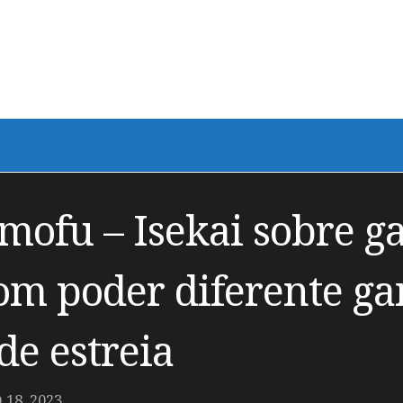
mofu – Isekai sobre g
m poder diferente gan
de estreia
18, 2023