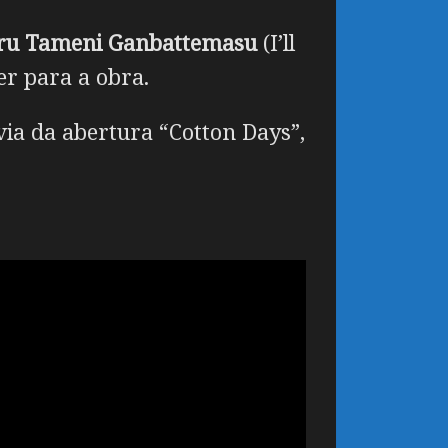
uru Tameni Ganbattemasu
(I’ll
er para a obra.
via da abertura “Cotton Days”,