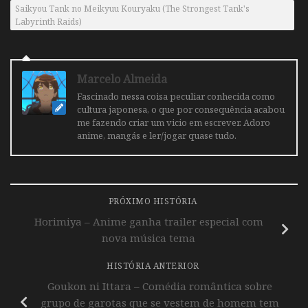
Saikyou Tank no Meikyuu Kouryaku (The Strongest Tank's
Labyrinth Raids)
Marcelo Almeida
Fascinado nessa coisa peculiar conhecida como
cultura japonesa, o que por consequência acabou
me fazendo criar um vicio em escrever. Adoro
anime, mangás e ler/jogar quase tudo.
PRÓXIMO HISTÓRIA
Horimiya – Anime ganha trailer especial com
nova música tema
HISTÓRIA ANTERIOR
Goukon ni Ittara – Comédia romântica sobre
grupo de garotas que se vestem de homem tem