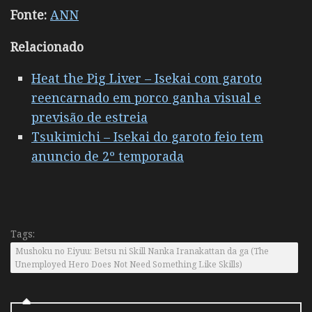
Fonte:
ANN
Relacionado
Heat the Pig Liver – Isekai com garoto
reencarnado em porco ganha visual e
previsão de estreia
Tsukimichi – Isekai do garoto feio tem
anuncio de 2º temporada
Tags:
Mushoku no Eiyuu: Betsu ni Skill Nanka Iranakattan da ga (The
Unemployed Hero Does Not Need Something Like Skills)