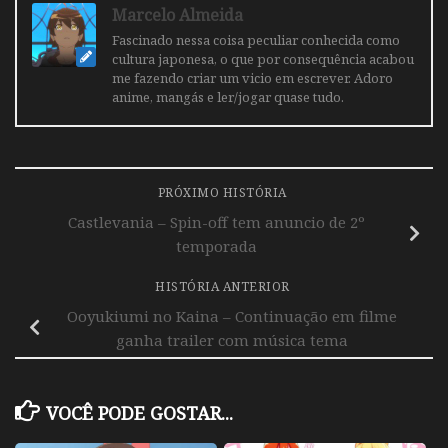
Marcelo Almeida
Fascinado nessa coisa peculiar conhecida como
cultura japonesa, o que por consequência acabou
me fazendo criar um vicio em escrever. Adoro
anime, mangás e ler/jogar quase tudo.
PRÓXIMO HISTÓRIA
Castlevania – Spin-off tem anuncio de 2º
temporada
HISTÓRIA ANTERIOR
Ooyukiumi no Kaina – Continuação em filme
ganha trailer com música tema
VOCÊ PODE GOSTAR...