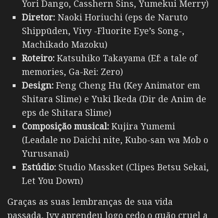
Yori Dango, Casshern Sins, Yumekui Merry)
Diretor:
Naoki Horiuchi (eps de Naruto
Shippūden, Vivy -Fluorite Eye’s Song-,
Machikado Mazoku)
Roteiro:
Katsuhiko Takayama (Ef: a tale of
memories, Ga-Rei: Zero)
Design:
Feng Cheng Hu (Key Animator em
Shitara Slime) e Yuki Ikeda (Dir de Anim de
eps de Shitara Slime)
Composição musical:
Kujira Yumemi
(Leadale no Daichi nite, Kubo-san wa Mob o
Yurusanai)
Estúdio:
Studio Massket (Clipes Betsu Sekai,
Let You Down)
Graças as suas lembranças de sua vida
passada, Ivy
aprendeu logo cedo o quão cruel a