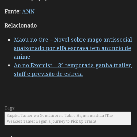
Fonte:
ANN
Relacionado
Maou no Ore – Novel sobre mago antissocial
apaixonado por elfa escrava tem anuncio de
anime
Ao no Exorcist – 3º temporada ganha trailer,
staff e previsão de estreia
Tags:
Saijaku Tamer wa Gomihiroi no Tabi o Hajimemashita (The
Weakest Tamer Began a Journey to Pick Up Trash)