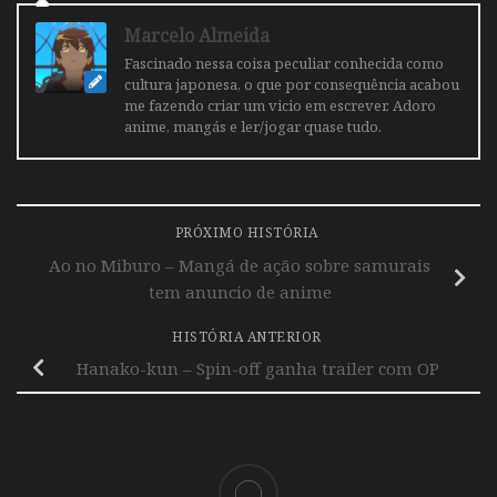
Marcelo Almeida
Fascinado nessa coisa peculiar conhecida como
cultura japonesa, o que por consequência acabou
me fazendo criar um vicio em escrever. Adoro
anime, mangás e ler/jogar quase tudo.
PRÓXIMO HISTÓRIA
Ao no Miburo – Mangá de ação sobre samurais
tem anuncio de anime
HISTÓRIA ANTERIOR
Hanako-kun – Spin-off ganha trailer com OP