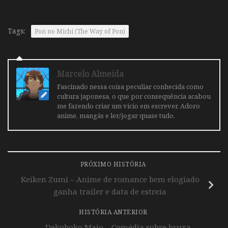
Tags:
Pon no Michi (The Way of Pon)
Marcelo Almeida
Fascinado nessa coisa peculiar conhecida como
cultura japonesa, o que por consequência acabou
me fazendo criar um vicio em escrever. Adoro
anime, mangás e ler/jogar quase tudo.
PRÓXIMO HISTÓRIA
Keiken Zumi – Anime de romance bem elogiado
ganha trailer e data de estreia
HISTÓRIA ANTERIOR
Dekoboko Majo – Comédia sobre bruxa