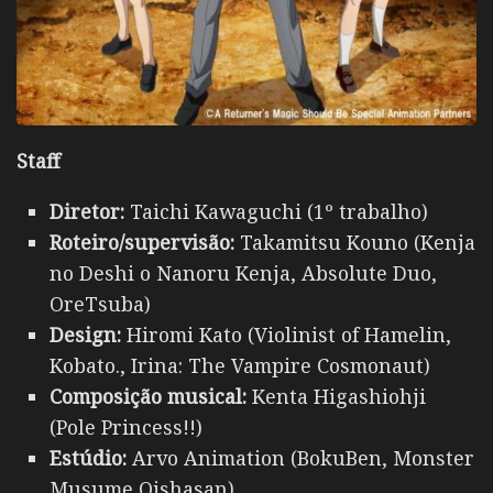
Staff
Diretor:
Taichi Kawaguchi (1º trabalho)
Roteiro/supervisão:
Takamitsu Kouno (Kenja
no Deshi o Nanoru Kenja, Absolute Duo,
OreTsuba)
Design:
Hiromi Kato (Violinist of Hamelin,
Kobato., Irina: The Vampire Cosmonaut)
Composição musical:
Kenta Higashiohji
(Pole Princess!!)
Estúdio:
Arvo Animation (BokuBen, Monster
Musume Oishasan)