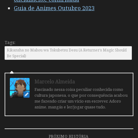
Guia de Animes Outubro 2023
Tags:
Kikansha no Mahou wa Tokubetsu Desu (A Returner’s Magic Should
Be Special)
Marcelo Almeida
Fascinado nessa coisa peculiar conhecida como
cultura japonesa, o que por consequência acabou
me fazendo criar um vicio em escrever. Adoro
anime, mangás e ler/jogar quase tudo.
PRÓXIMO HISTÓRIA