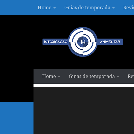
Home
Guias de temporada
Revi
Skip to content
Home
Guias de temporada
Re