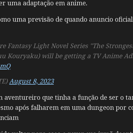
 ter uma adaptação em anime.
como uma previsão de quando anuncio oficial
e Fantasy Light Novel Series "The Stronges
u Kouryaku) will be getting a TV Anime Ad
6cmQ
TE)
August 8, 2023
 aventureiro que tinha a função de ser o ta
esmo após falharem em uma dungeon por c
unciam