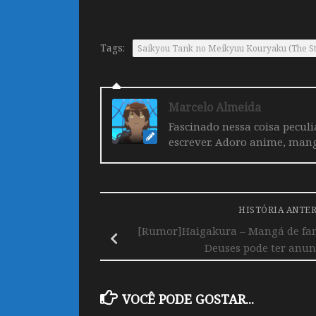
Tags:
Saikyou Tank no Meikyuu Kouryaku (The St
Marcelo Almeida
Fascinado nessa coisa pecul
escrever. Adoro anime, mang
HISTÓRIA ANTE
[Rumor]Haigakura – Mangá de fant
Deuses pode ter anun
VOCÊ PODE GOSTAR...