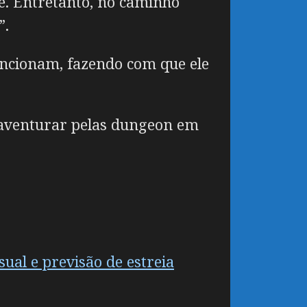
te. Entretanto, no caminho
”.
funcionam, fazendo com que ele
e aventurar pelas dungeon em
ual e previsão de estreia