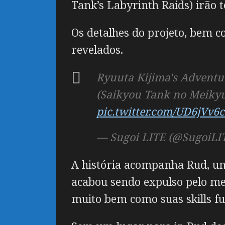
Tank’s Labyrinth Raids) irão
Os detalhes do projeto, bem 
revelados.
Ryuuta Kijima's Adventur
(Saikyou Tank no Meikyu
pic.twitter.com/UD6jVv
— Sugoi LITE (@SugoiLI
A história acompanha Rud, um
acabou sendo expulso pelo m
muito bem como suas skills f