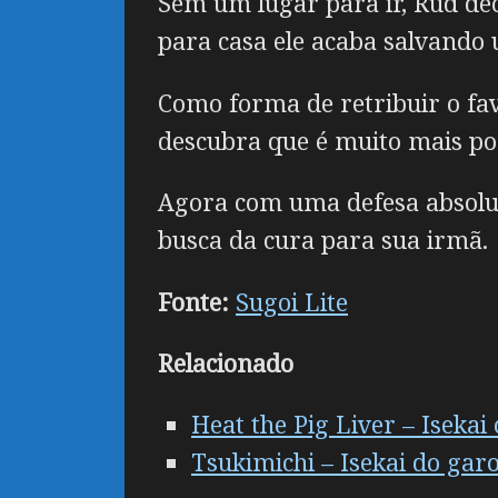
Sem um lugar para ir, Rud dec
para casa ele acaba salvando 
Como forma de retribuir o fav
descubra que é muito mais po
Agora com uma defesa absolut
busca da cura para sua irmã.
Fonte:
Sugoi Lite
Relacionado
Heat the Pig Liver – Iseka
Tsukimichi – Isekai do gar