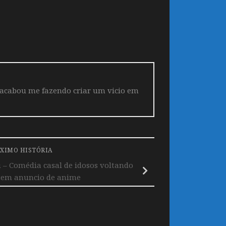
 acabou me fazendo criar um vicio em
XIMO HISTÓRIA
 – Comédia casal de idosos voltando
 tem anuncio de anime