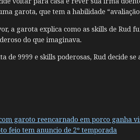
ide voltar para casa e rever sua irmã doen
uma garota, que tem a habilidade “avaliação
or, a garota explica como as skills de Rud 
deroso do que imaginava.
a de 9999 e skills poderosas, Rud decide s
i com garoto reencarnado em porco ganha vis
oto feio tem anuncio de 2º temporada