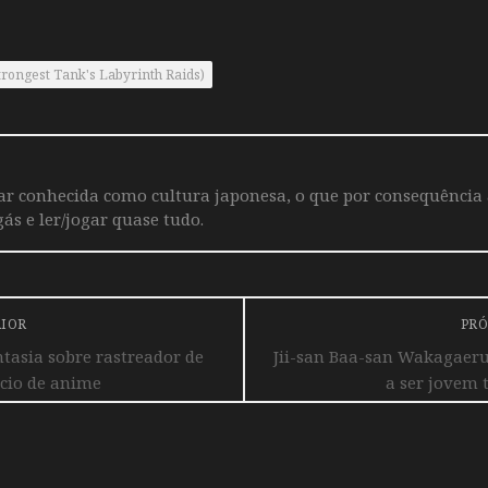
rongest Tank's Labyrinth Raids)
iar conhecida como cultura japonesa, o que por consequência
ás e ler/jogar quase tudo.
RIOR
PRÓ
asia sobre rastreador de
Jii-san Baa-san Wakagaeru
cio de anime
a ser jovem