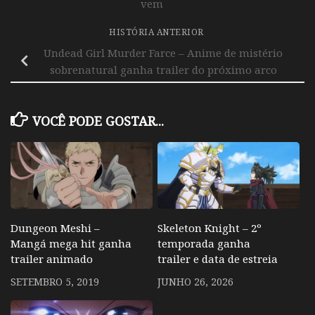
vem
HISTÓRIA ANTERIOR
Undead Girl Murder Farce – Anime de mistério
sobrenatural ganha trailer do próximo arco
VOCÊ PODE GOSTAR...
Dungeon Meshi –
Skeleton Knight – 2º
Mangá mega hit ganha
temporada ganha
trailer animado
trailer e data de estreia
SETEMBRO 5, 2019
JUNHO 26, 2026