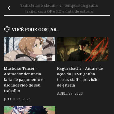
Saihate no Paladin – 2º temporada ganha
trailer com OP e ED e data de estreia
VOCÊ PODE GOSTAR...
Mushoku Tensei –
Kagurabachi – Anime de
Animador denuncia
ação da JUMP ganha
falta de pagamento e
teaser, staff e previsão
uso indevido de seu
de estreia
trabalho
ABRIL 27, 2026
JULHO 25, 2023