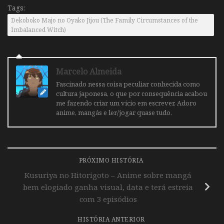
Tags:
Dekoboko Majo no Oyako Jijou (The Family Circumstances of the
Imbalanced Witch)
Marcelo Almeida
Fascinado nessa coisa peculiar conhecida como
cultura japonesa, o que por consequência acabou
me fazendo criar um vicio em escrever. Adoro
anime, mangás e ler/jogar quase tudo.
PRÓXIMO HISTÓRIA
Kusuriya no Hitorigoto – Anime sobre mangá
bem elogiado ganha visual, data e terá estreia
com 3 episódios
HISTÓRIA ANTERIOR