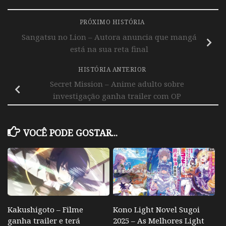
PRÓXIMO HISTÓRIA
Sangatsu no Lion – Autora anuncia que mangá
está na sua reta final
HISTÓRIA ANTERIOR
Secret Mission – Anime adulto sobre
investigação ganha trailer com OP
VOCÊ PODE GOSTAR...
Kakushigoto – Filme
Kono Light Novel Sugoi
ganha trailer e terá
2025 – As Melhores Light