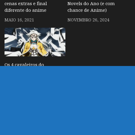
cenas extras e final
Novels do Ano (e com
diferente do anime
chance de Anime)
MAIO 16, 2021
NOVEMBRO 26, 2024
Os 4 cavaleiros do
apocalipse – Anime
ganha trailer para a 2º
parte da temporada
FEVEREIRO 4, 2024
DEIXE UM COMENTÁRIO
Você precisa fazer o
login
para publicar um