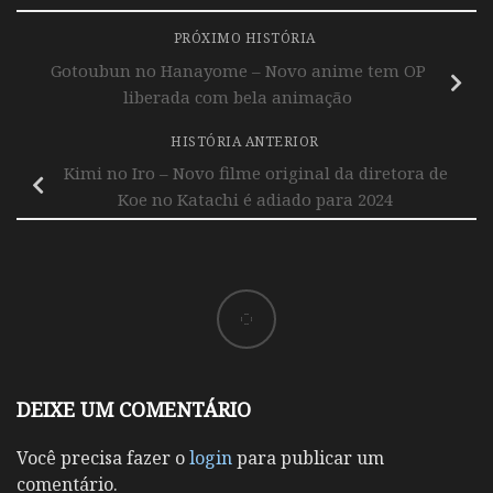
PRÓXIMO HISTÓRIA
Gotoubun no Hanayome – Novo anime tem OP
liberada com bela animação
HISTÓRIA ANTERIOR
Kimi no Iro – Novo filme original da diretora de
Koe no Katachi é adiado para 2024
DEIXE UM COMENTÁRIO
Você precisa fazer o
login
para publicar um
comentário.