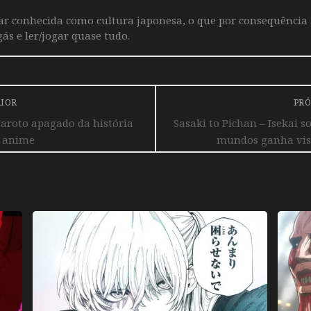
iar conhecida como cultura japonesa, o que por consequência
ás e ler/jogar quase tudo.
RIOR
PRÓ
garoto apagado da história
Sasaki to Pichan – Isekai s
 anime
mundos ganha visua