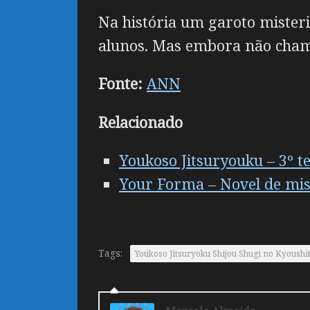
Na história um garoto misteri
alunos. Mas embora não chame
Fonte:
ANN
Relacionado
Youkoso Jitsuryouku – 3º t
Your Forma – Novel de mist
Tags:
Youkoso Jitsuryoku Shijou Shugi no Kyoushi