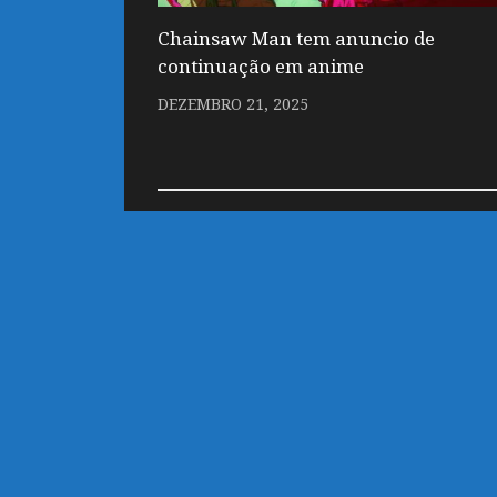
Chainsaw Man tem anuncio de
continuação em anime
DEZEMBRO 21, 2025
DEIXE UM COMENTÁRIO
Você precisa fazer o
login
para publicar
customizado por Marco
Powered by
- Designed with
Hueman Pro