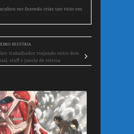
 acabou me fazendo criar um vicio em
XIMO HISTÓRIA
obre trabalhador viajando entre dois
l, staff e janela de estreia