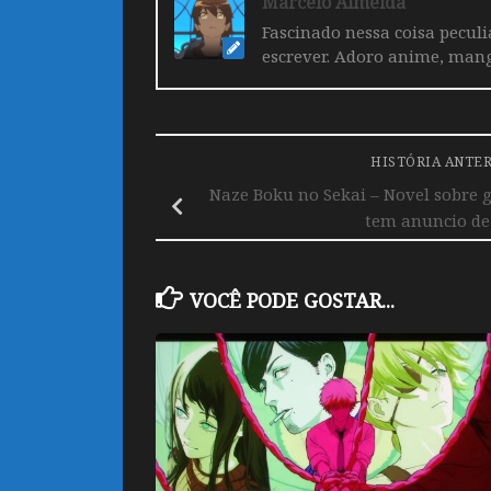
Marcelo Almeida
Fascinado nessa coisa pecul
escrever. Adoro anime, mang
HISTÓRIA ANTE
Naze Boku no Sekai – Novel sobre 
tem anuncio de
VOCÊ PODE GOSTAR...