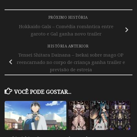
PRÓXIMO HISTÓRIA
Hokkaido Gals – Comédia romântica entre
garoto e Gal ganha novo trailer
HISTÓRIA ANTERIOR
Tensei Shitara Dainana – Isekai sobre mago OP
reencarnado no corpo de criança ganha trailer e
previsão de estreia
VOCÊ PODE GOSTAR...