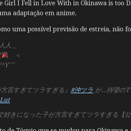
e Girl I Fell in Love With in Okinawa is too Dif
 uma adaptação em anime.
omo uma possível previsão de estreia, não f
人人＿
定
＜
Y^Y￣
が方言すぎてツラすぎる』
#沖ツラ
が…待望のT
uLut
で好きになった子が方言すぎてツラすぎる【公式】 (
o de Tóquio que se mudou para Okinawa e 