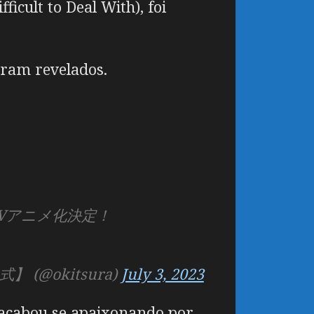
ficult to Deal With), foi
oram revelados.
Vアニメ化決定！
@okitsura)
July 3, 2023
acabou se apaixonando por