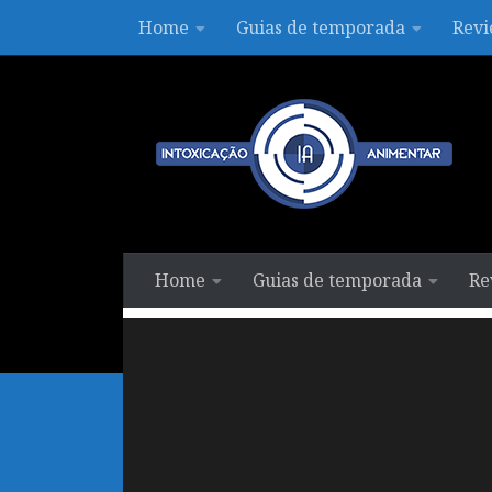
Home
Guias de temporada
Revi
Skip to content
Home
Guias de temporada
Re