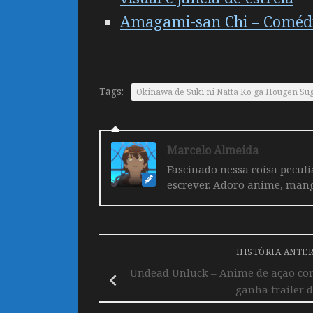
Amagami-san Chi – Comédi
Tags:
Okinawa de Suki ni Natta Ko ga Hougen Sugite
Marcelo Almeida
Fascinado nessa coisa pecul
escrever. Adoro anime, mang
HISTÓRIA ANTE
Undead Unluck – Anime de ação co
ganha trailer 