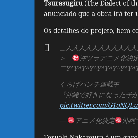
Tsurasugiru
(The Dialect of th
anunciado que a obra irá ter
Os detalhes do projeto, bem c
＿人人人人人人人人人人人
＞
沖ツラアニメ化決
￣Y^Y^Y^Y^Y^Y^Y^Y^Y^
くらげバンチ連載中
『沖縄で好きになった子
pic.twitter.com/G1oNQL
—
アニメ化決定
沖縄
Teruaki Nakamura é um garot