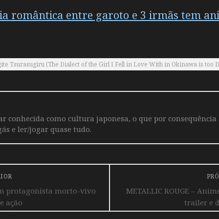
a romântica entre garoto e 3 irmãs tem a
 Tsurasugiru (The Dialect of the Girl I Fell in Love With in Okinawa is too Di
iar conhecida como cultura japonesa, o que por consequência
ás e ler/jogar quase tudo.
RIOR
PRÓ
m protagonista morto-vivo
METALLIC ROUGE – Anime o
de ação
trailer e 