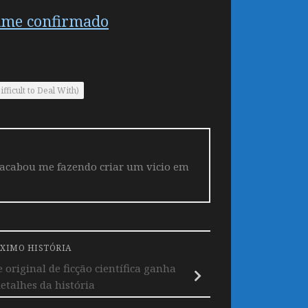
nime confirmado
fficult to Deal With)
 acabou me fazendo criar um vicio em
XIMO HISTÓRIA
riginal de ficção científica ganha
detalhes da história