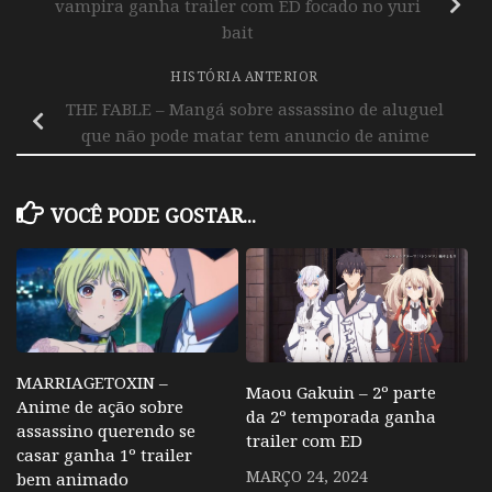
vampira ganha trailer com ED focado no yuri
bait
HISTÓRIA ANTERIOR
THE FABLE – Mangá sobre assassino de aluguel
que não pode matar tem anuncio de anime
VOCÊ PODE GOSTAR...
MARRIAGETOXIN –
Maou Gakuin – 2º parte
Anime de ação sobre
da 2º temporada ganha
assassino querendo se
trailer com ED
casar ganha 1º trailer
MARÇO 24, 2024
bem animado