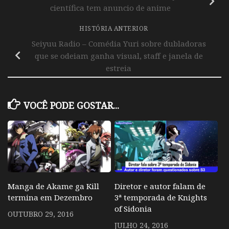
científica tem anuncio de anime
HISTÓRIA ANTERIOR
Seiyuu Radio – Comédia Yuri sobre dubladoras
que se odeiam ganha visual, staff e janela de
estreia
VOCÊ PODE GOSTAR...
Manga de Akame ga Kill
Diretor e autor falam de
termina em Dezembro
3ª temporada de Knights
of Sidonia
OUTUBRO 29, 2016
JULHO 24, 2016