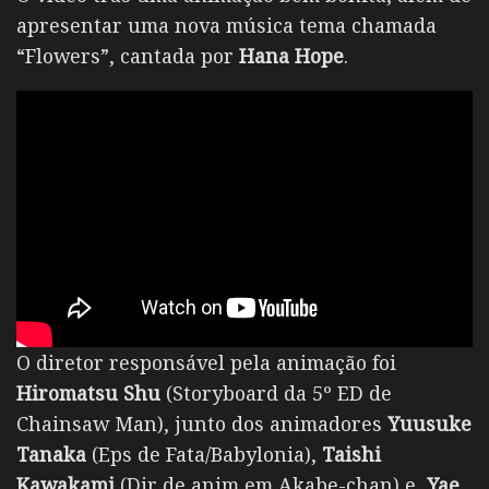
apresentar uma nova música tema chamada
“Flowers”, cantada por
Hana Hope
.
O diretor responsável pela animação foi
Hiromatsu Shu
(Storyboard da 5º ED de
Chainsaw Man), junto dos animadores
Yuusuke
Tanaka
(Eps de Fata/Babylonia),
Taishi
Kawakami
(Dir de anim em Akabe-chan) e
Yae