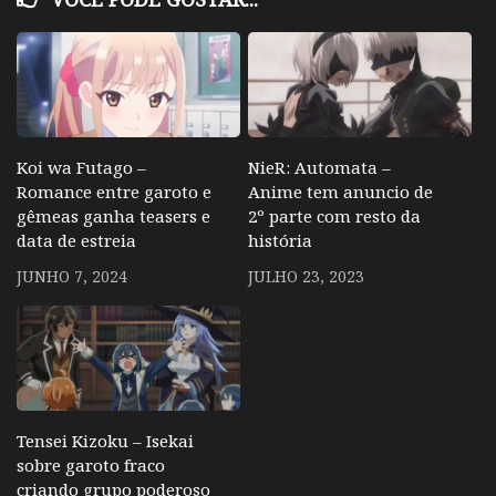
Koi wa Futago –
NieR: Automata –
Romance entre garoto e
Anime tem anuncio de
gêmeas ganha teasers e
2º parte com resto da
data de estreia
história
JUNHO 7, 2024
JULHO 23, 2023
Tensei Kizoku – Isekai
sobre garoto fraco
criando grupo poderoso