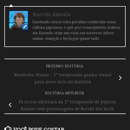
Marcelo Almeida
Fascinado nessa coisa peculiar conhecida como
cultura japonesa, o que por consequência acabou
me fazendo criar um vicio em escrever. Adoro
anime, mangás e ler/jogar quase tudo.
PRÓXIMO HISTÓRIA
Mushoku Tensei – 2º temporada ganha visual
para novo arco da história
HISTÓRIA ANTERIOR
Fã recria abertura da 2º temporada de Jujutsu
Kaisen com personagens de Bocchi the Rock
VOCÊ PODE GOSTAR...