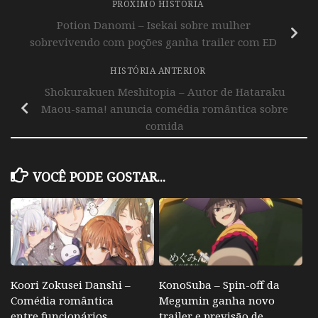
PRÓXIMO HISTÓRIA
Potion Danomi – Isekai sobre mulher
sobrevivendo com poções ganha trailer com ED
HISTÓRIA ANTERIOR
Shokurakuen Meshitopia – Autor de Hataraku
Maou-sama! anuncia comédia romântica sobre
comida
VOCÊ PODE GOSTAR...
Koori Zokusei Danshi –
KonoSuba – Spin-off da
Comédia romântica
Megumin ganha novo
entre funcionários
trailer e previsão de