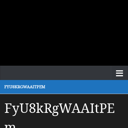
FYU8KRGWAAITPEM
FyU8kRgWAAItPE
m