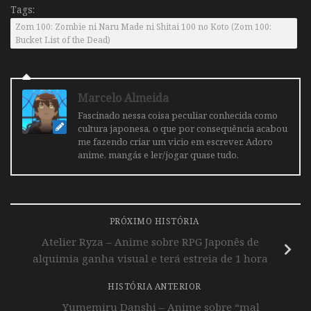
Tags:
Zom 100: Zombie ni Naru Made ni Shitai 100 no Koto (Zom 100:
Bucket List of the Dead)
Marcelo Almeida
Fascinado nessa coisa peculiar conhecida como
cultura japonesa, o que por consequência acabou
me fazendo criar um vicio em escrever. Adoro
anime, mangás e ler/jogar quase tudo.
PRÓXIMO HISTÓRIA
Atelier Ryza – Anime sobre RPG Japonês de
alquimia ganha visual e terá estreia de 1 hora
HISTÓRIA ANTERIOR
Yumemiru Danshi – Anime sobre “mal