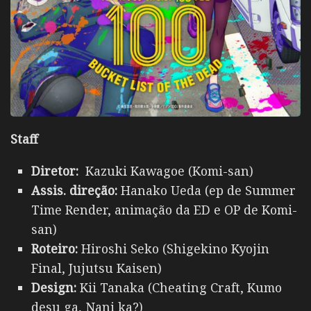
Staff
Diretor:
Kazuki Kawagoe (Komi-san)
Assis. direção:
Hanako Ueda (ep de Summer
Time Render, animação da ED e OP de Komi-
san)
Roteiro:
Hiroshi Seko (Shigekino Kyojin
Final, Jujutsu Kaisen)
Design:
Kii Tanaka (Cheating Craft, Kumo
desu ga, Nani ka?)